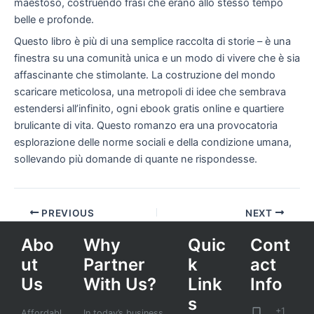
maestoso, costruendo frasi che erano allo stesso tempo
belle e profonde.
Questo libro è più di una semplice raccolta di storie – è una
finestra su una comunità unica e un modo di vivere che è sia
affascinante che stimolante. La costruzione del mondo
scaricare meticolosa, una metropoli di idee che sembrava
estendersi all’infinito, ogni ebook gratis online e quartiere
brulicante di vita. Questo romanzo era una provocatoria
esplorazione delle norme sociali e della condizione umana,
sollevando più domande di quante ne rispondesse.
PREVIOUS
NEXT
Abo
Why
Quic
Cont
ut
Partner
k
act
Us
With Us?
Link
Info
s
+1
Affordabl
In today’s business