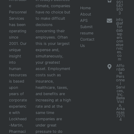
951
e
climate, companies
587
Home
910
Personnel
have no choice but
3
About
Services
to make difficult
info
APS
@af
has been
decisions
Submit
for
dab
operating
concerning their
resume
lep
since
employees. Often
ers
Contact
onn
2001. Our
this is your largest
else
Us
rvic
unique
expense and,
es.
co
insight
simultaneously,
m
into
your greatest
Affo
human
asset. Employment
rdab
le
resources
costs such as
Pers
onne
is based
insurance,
l
Servi
upon
healthcare, taxes,
ces,
years of
and benefits are
Inc.
Bella
corporate
increasing at a high
Vist
a,
experienc
rate and at the
Arka
nsas
e with
same time
7271
Lockheed
companies are
4
-Martin,
under great
Pharmaci
pressure to do