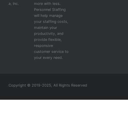
a, Inc.
more with less.
Personnel Staffing
will help manage
your staffing costs,
maintain your
productivity, and
provide flexible,
responsive
customer service to
your every need.
Copyright © 2019-2025, All Rights Reserved