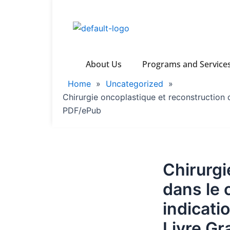
Skip
to
content
Home
About Us
Programs and Service
Home
»
Uncategorized
»
Chirurgie oncoplastique et reconstruction da
PDF/ePub
Chirurgi
dans le 
indicatio
Livre Gr