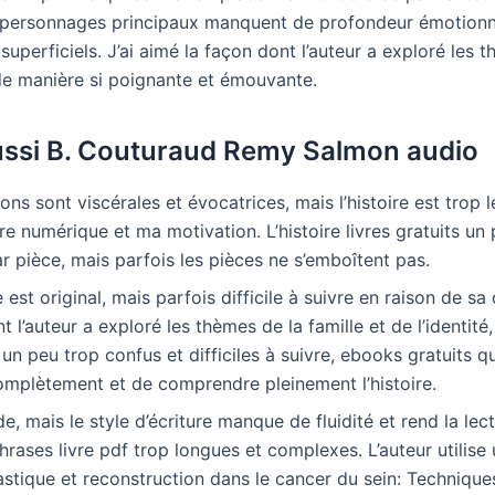
es personnages principaux manquent de profondeur émotionne
superficiels. J’ai aimé la façon dont l’auteur a exploré les t
 de manière si poignante et émouvante.
oussi B. Couturaud Remy Salmon audio
ions sont viscérales et évocatrices, mais l’histoire est trop 
re numérique et ma motivation. L’histoire livres gratuits un
r pièce, mais parfois les pièces ne s’emboîtent pas.
e est original, mais parfois difficile à suivre en raison de sa
 l’auteur a exploré les thèmes de la famille et de l’identité
un peu trop confus et difficiles à suivre, ebooks gratuits 
omplètement et de comprendre pleinement l’histoire.
ide, mais le style d’écriture manque de fluidité et rend la le
 phrases livre pdf trop longues et complexes. L’auteur utilis
stique et reconstruction dans le cancer du sein: Techniques