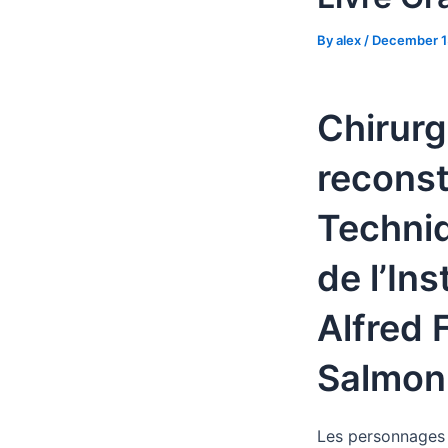
By
alex
/
December 1
Chirurg
reconst
Techniq
de l’Ins
Alfred 
Salmon
Les personnages s