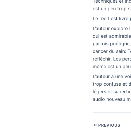
Techniques et ind
est un peu trop s
Le récit est livr
L’auteur explore 
qui est admirable,
parfois poétique,
cancer du sein: Te
réfléchir. Les pe
même est un peu t
L’auteur a une voi
trop confuse et di
légers et superfi
audio nouveau my
PREVIOUS