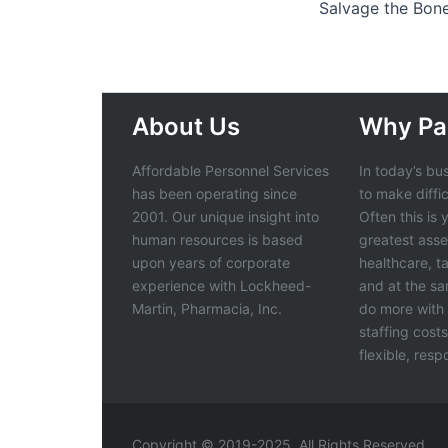
Salvage the Bon
About Us
Why Pa
Affordable Personnel Services
In today’s bu
has been operating since
to make diffi
2001. Our unique insight into
Often this is
human resources is based
greatest asse
upon years of corporate
healthcare, t
experience with Lockheed-
and at the s
Martin, Pharmacia, Inc.
do more with 
staffing cost
flexible, res
Copyright © 2019-2025, All Rights Reserved