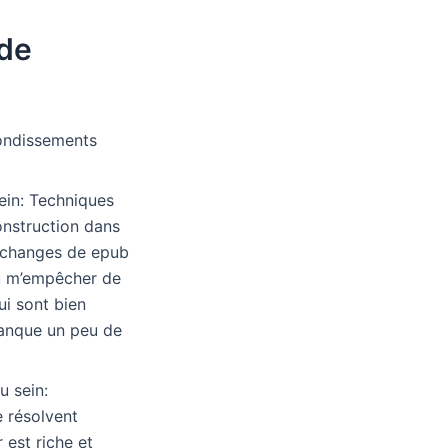
 de
ebondissements
ein: Techniques
construction dans
e échanges de epub
pu m’empêcher de
ui sont bien
manque un peu de
u sein:
e résolvent
 est riche et