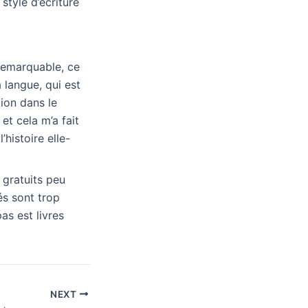
style d’écriture
 remarquable, ce
a langue, qui est
tion dans le
 et cela m’a fait
histoire elle-
s gratuits peu
dés sont trop
as est livres
NEXT