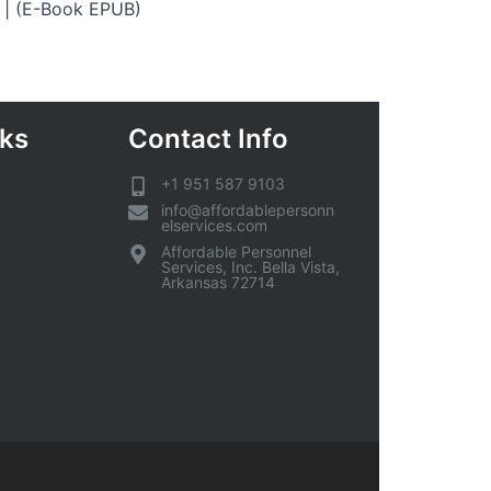
e | (E-Book EPUB)
nks
Contact Info
+1 951 587 9103
info@affordablepersonn
elservices.com
Affordable Personnel
Services, Inc. Bella Vista,
Arkansas 72714