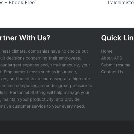
es – Ebook Free
L’alchimist
rtner With Us?
Quick Li
siness climate, companies have no choice but
Home
cult decisions concerning their employees.
About APS
 your largest expense and, simultaneously, your
Submit resume
t. Employment costs such as insurance,
Contact Us
axes, and benefits are increasing at a high rate
ame time companies are under great pressure to
less. Personnel Staffing will help manage your
s, maintain your productivity, and provide
ponsive customer service to your every need.