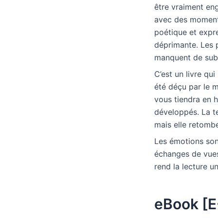
être vraiment en
avec des moments
poétique et expre
déprimante. Les p
manquent de subs
C’est un livre qu
été déçu par le m
vous tiendra en h
développés. La 
mais elle retomb
Les émotions son
échanges de vues 
rend la lecture un 
eBook [E