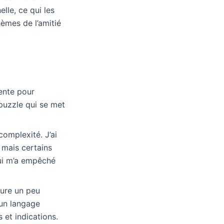
lle, ce qui les
hèmes de l’amitié
lente pour
 puzzle qui se met
 complexité. J’ai
, mais certains
qui m’a empêché
cture un peu
e un langage
 et indications.