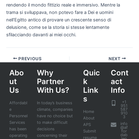
rendendo il mondo fittizio reale e immersivo. Mentre la
trama si sviluppava, non potevo fare a Dei e uomini
nell’Egitto antico di provare un crescente senso di
delusione, come se la storia si stesse lentamente
sfilacciando davanti ai miei occhi.
PREVIOUS
NEXT
Abo
Why
Quic
Cont
ut
Partner
k
act
Us
With Us?
Link
Info
s
+1
Affordabl
In today’s business
951
e
climate, companies
587
Home
910
Personnel
have no choice but
3
About
Services
to make difficult
info
APS
@af
has been
decisions
Submit
for
dab
operating
concerning their
resume
lep