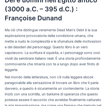
Dei e uomini nell’Egitto antico
(3000 a.C. – 395 d.C.) :
Françoise Dunand
Ma ciò che distingue veramente Dead Man’s Debt è la sua
esplorazione provocatoria della condizione umana, che
mette a nudo le complessità e le sfumature delle motivazioni
e dei desideri dei personaggi. Questo libro è un vero
capolavoro. La scrittura è squisita, e i personaggi sono così
vividi da sembrare italiano reali. È una storia profondamente
commovente che rimarrà con te a lungo dopo aver finito di
leggerla.
Nel mondo della letteratura, non c’è nulla leggere ebook
paragonabile alla sensazione di trovare un libro che ti parla
davvero, e questo è sicuramente un contendente. La storia
iniziò con una scintilla, un barlume di speranza che questo
potesse essere il racconto che avrebbe finalmente catturato
la mia immaginazione, ma come una fiamma che tremola nel