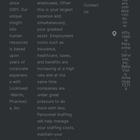
since
employees. Often
ers
Contact
onn
2001. Our
this is your largest
else
Us
rvic
unique
expense and,
es.
co
insight
simultaneously,
m
into
your greatest
Affo
human
asset. Employment
rdab
le
resources
costs such as
Pers
onne
is based
insurance,
l
Servi
upon
healthcare, taxes,
ces,
years of
and benefits are
Inc.
Bella
corporate
increasing at a high
Vist
a,
experienc
rate and at the
Arka
nsas
e with
same time
7271
Lockheed
companies are
4
-Martin,
under great
Pharmaci
pressure to do
a, Inc.
more with less.
Personnel Staffing
will help manage
your staffing costs,
maintain your