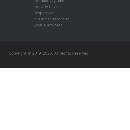
productivity, and
provide flexible,
responsive
customer service to
your every need.
Copyright © 2019-2025, All Rights Reserved