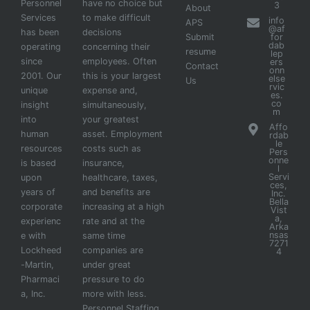
Personnel
have no choice but
3
About
Services
to make difficult
info
APS
@af
has been
decisions
Submit
for
dab
operating
concerning their
resume
lep
since
employees. Often
ers
Contact
onn
2001. Our
this is your largest
else
Us
rvic
unique
expense and,
es.
co
insight
simultaneously,
m
into
your greatest
Affo
human
asset. Employment
rdab
le
resources
costs such as
Pers
onne
is based
insurance,
l
Servi
upon
healthcare, taxes,
ces,
years of
and benefits are
Inc.
Bella
corporate
increasing at a high
Vist
a,
experienc
rate and at the
Arka
nsas
e with
same time
7271
Lockheed
companies are
4
-Martin,
under great
Pharmaci
pressure to do
a, Inc.
more with less.
Personnel Staffing