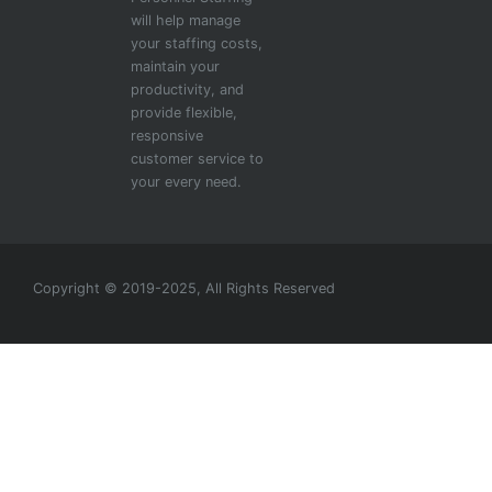
will help manage
your staffing costs,
maintain your
productivity, and
provide flexible,
responsive
customer service to
your every need.
Copyright © 2019-2025, All Rights Reserved