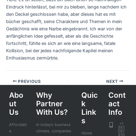
Eindruck hinterlässt, bei mir zu bleiben, lange nachdem ich
den Deckel geschlossen habe, aber dieses hat es mit
bücher geschafft, seine Charaktere und Themen in mein
Gedächtnis wie eine Narbe eingebrannt. Ich war von der
anfänglichen Idee gefesselt, aber als die Geschichte
fortschritt, fühlte es sich an wie eine langsame, fatale
Kollision, bei der jedes nachfolgende Kapitel meinen
Enthusiasmus zermürbte.
PREVIOUS
NEXT
Abo
Why
Quic
Cont
ut
Partner
k
act
Us
With Us?
Link
Info
s
+1
Affordabl
In today’s business
951
e
climate, companies
587
Home
910