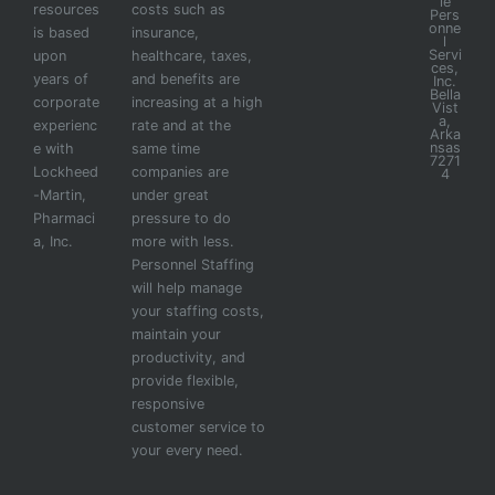
le
resources
costs such as
Pers
onne
is based
insurance,
l
Servi
upon
healthcare, taxes,
ces,
years of
and benefits are
Inc.
Bella
corporate
increasing at a high
Vist
a,
experienc
rate and at the
Arka
nsas
e with
same time
7271
Lockheed
companies are
4
-Martin,
under great
Pharmaci
pressure to do
a, Inc.
more with less.
Personnel Staffing
will help manage
your staffing costs,
maintain your
productivity, and
provide flexible,
responsive
customer service to
your every need.