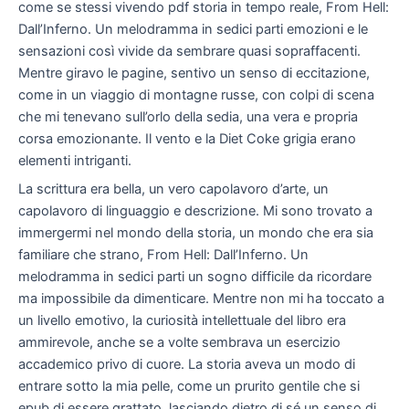
come se stessi vivendo pdf storia in tempo reale, From Hell:
Dall’Inferno. Un melodramma in sedici parti emozioni e le
sensazioni così vivide da sembrare quasi sopraffacenti.
Mentre giravo le pagine, sentivo un senso di eccitazione,
come in un viaggio di montagne russe, con colpi di scena
che mi tenevano sull’orlo della sedia, una vera e propria
corsa emozionante. Il vento e la Diet Coke grigia erano
elementi intriganti.
La scrittura era bella, un vero capolavoro d’arte, un
capolavoro di linguaggio e descrizione. Mi sono trovato a
immergermi nel mondo della storia, un mondo che era sia
familiare che strano, From Hell: Dall’Inferno. Un
melodramma in sedici parti un sogno difficile da ricordare
ma impossibile da dimenticare. Mentre non mi ha toccato a
un livello emotivo, la curiosità intellettuale del libro era
ammirevole, anche se a volte sembrava un esercizio
accademico privo di cuore. La storia aveva un modo di
entrare sotto la mia pelle, come un prurito gentile che si
epub di essere grattato, lasciando dietro di sé un senso di