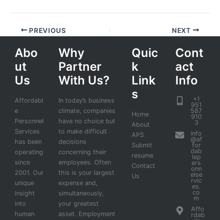
PREVIOUS
NEXT
Abo
Why
Quic
Cont
ut
Partner
k
act
Us
With Us?
Link
Info
s
+1
Affordabl
In today’s business
951
e
climate, companies
587
Home
910
Personnel
have no choice but
3
About
Services
to make difficult
info
APS
@af
has been
decisions
Submit
for
dab
operating
concerning their
resume
lep
since
employees. Often
ers
Contact
onn
2001. Our
this is your largest
else
Us
rvic
unique
expense and,
es.
co
insight
simultaneously,
m
into
your greatest
Affo
human
asset. Employment
rdab