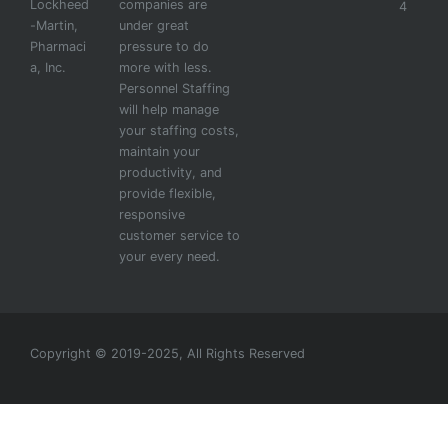
Lockheed
companies are
4
-Martin,
under great
Pharmaci
pressure to do
a, Inc.
more with less.
Personnel Staffing
will help manage
your staffing costs,
maintain your
productivity, and
provide flexible,
responsive
customer service to
your every need.
Copyright © 2019-2025, All Rights Reserved