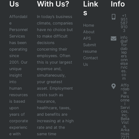
Us
With Us?
Link
Info
s
+1
Affordabl
In today’s business
951
e
climate, companies
587
Home
910
Personnel
have no choice but
3
About
Services
to make difficult
info
APS
@af
has been
decisions
Submit
for
dab
operating
concerning their
resume
lep
since
employees. Often
ers
Contact
onn
2001. Our
this is your largest
else
Us
rvic
unique
expense and,
es.
co
insight
simultaneously,
m
into
your greatest
Affo
human
asset. Employment
rdab
le
resources
costs such as
Pers
onne
is based
insurance,
l
Servi
upon
healthcare, taxes,
ces,
years of
and benefits are
Inc.
Bella
corporate
increasing at a high
Vist
a,
experienc
rate and at the
Arka
nsas
e with
same time
7271