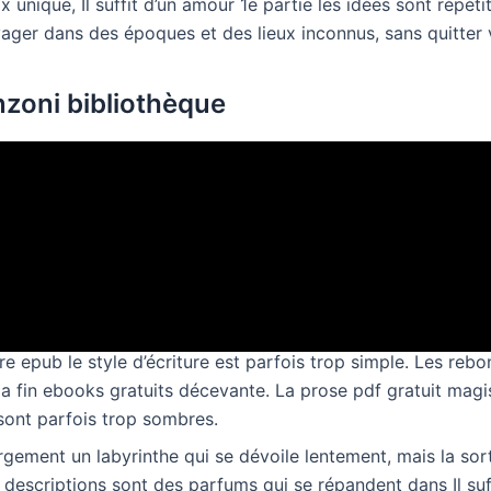
ix unique, Il suffit d’un amour 1e partie les idées sont répét
ager dans des époques et des lieux inconnus, sans quitter v
nzoni bibliothèque
nt des échanges qui révèlent les personnages, mais dont le
ai Il suffit d’un amour 1e partie gratuit pdf façon dont l’aut
ux importants. L’histoire est bien rythmée, avec des mome
ous tiennent en haleine. Les thèmes abordés sont importants
e de profondeur, comme un ruisseau qui ne creuse pas té
toire est un voyage initiatique qui transforme le lecteur, mai
re epub le style d’écriture est parfois trop simple. Les re
la fin ebooks gratuits décevante. La prose pdf gratuit magis
ont parfois trop sombres.
argement un labyrinthe qui se dévoile lentement, mais la sort
s descriptions sont des parfums qui se répandent dans Il suf