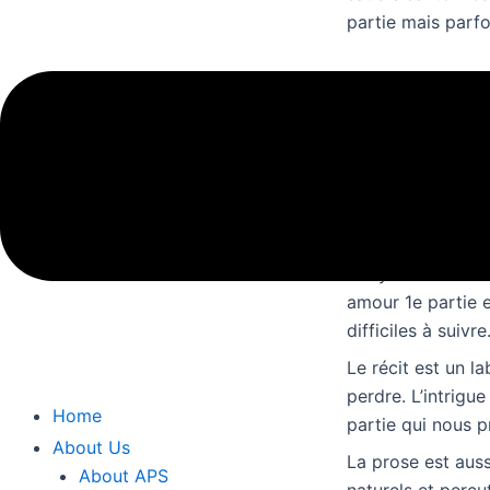
partie mais parfo
Il suffit d’
Un livre qui m’a f
livres gratuits un
Un roman qui vous
avec une grande f
Le rythme est un p
amour 1e partie e
difficiles à suivre
Le récit est un l
perdre. L’intrigue
Home
partie qui nous p
About Us
La prose est auss
About APS