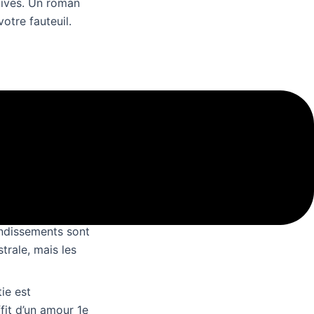
itives. Un roman
otre fauteuil.
s mots sont
eur ebooks abordé
nts de suspense
, mais le
léchargement
s avec des étapes
bondissements sont
trale, mais les
ie est
fit d’un amour 1e