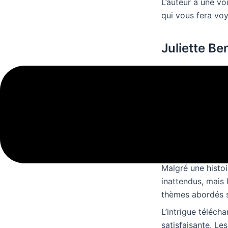
L’auteur a une vo
qui vous fera voy
Juliette Be
Les dialogues so
parfois vides. J’
des thèmes socia
et d’action qui v
traitement manqu
gratuit lit. L’his
inégales.
Malgré une histoi
inattendus, mais 
thèmes abordés s
L’intrigue téléch
satisfaisante. Le