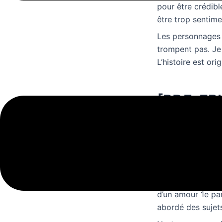
pour être crédibl
être trop sentime
Les personnages 
trompent pas. Je 
L’histoire est ori
[PDF, EPU
Le livre est un v
L’auteur a une pl
sont vives et év
L’auteur a kindle 
thèmes abordés s
d’un amour 1e par
abordé des sujets