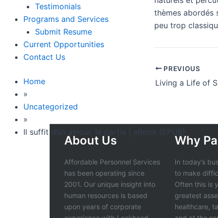
naturels et percu
Testimonials
thèmes abordés so
Programs and Services
peu trop classiqu
Submit Resume
Current Opportunities
Contact Us
PREVIOUS
Home
»
Uncategorized
»
Il suffit d’un amour 1e partie | eBook (EPUB)
About Us
Why Pa
Affordable Personnel Services
In today’s bu
has been operating since
to make diffi
2001. Our unique insight into
Often this is
human resources is based
greatest asse
upon years of corporate
healthcare, t
experience with Lockheed-
and at the s