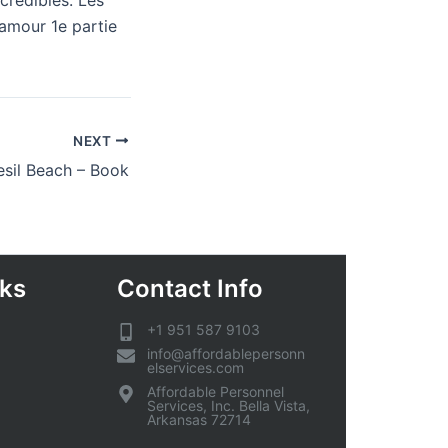
crédibles. Les
 amour 1e partie
NEXT
sil Beach – Book
nks
Contact Info
+1 951 587 9103
info@affordablepersonn
elservices.com
Affordable Personnel
Services, Inc. Bella Vista,
Arkansas 72714