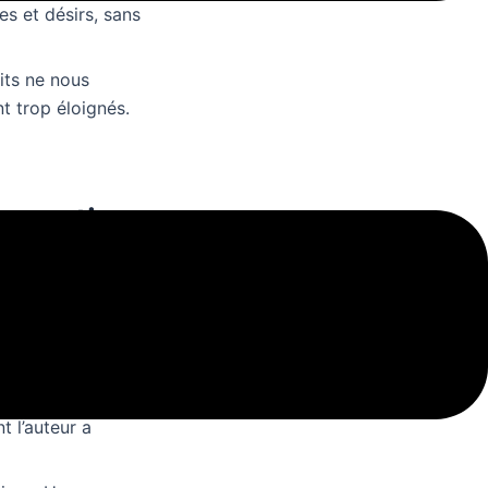
es et désirs, sans
its ne nous
t trop éloignés.
e partie
s sur moi-même.
rs. Les images
e.
à suivre. Les
comme Il suffit
t l’auteur a