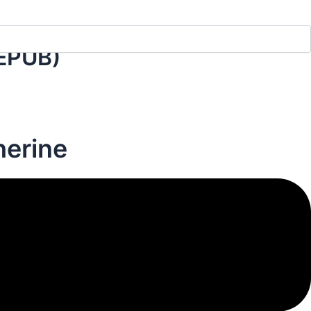
(EPUB)
herine
le lecteur.
oire est un
ropre vie.
is de
mélodramatiques