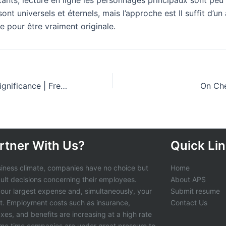
tants, lecture en ligne les personnages principaux sont peu 
nt universels et éternels, mais l’approche est Il suffit d’un
e pour être vraiment originale.
Living a Life of Significance | Free Books Online
On Che
rtner With Us?
Quick Li
siness climate, companies have no choice but
Home
cult decisions concerning their employees.
About APS
 your largest expense and, simultaneously, your
Submit resume
t. Employment costs such as insurance,
Contact Us
axes, and benefits are increasing at a high rate
ame time companies are under great pressure to