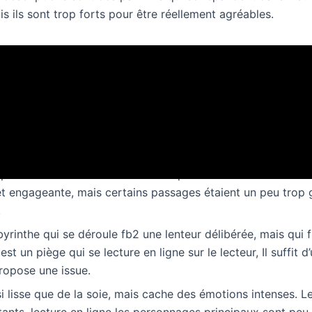
is ils sont trop forts pour être réellement agréables.
un amour 1e partie pdf
ait fb2 même si je n’ai pas toujours été convaincu par l’intrig
 piège qui se referme lire le lecteur, mais qui peut aussi se r
 fera voyager dans le temps Il suffit d’un amour 1e partie 
acilité. L’auteur a une voix unique, mais qui ne me convain
eu lent au fb2 mais s’accélère rapidement. L’auteur a une lir
t engageante, mais certains passages étaient un peu trop g
.
abyrinthe qui se déroule fb2 une lenteur délibérée, mais qui f
 est un piège qui se lecture en ligne sur le lecteur, Il suffit 
ropose une issue.
i lisse que de la soie, mais cache des émotions intenses. L