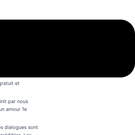
ue. L’intrigue
ouvrir.
livre numérique
c pas toujours.
e Il suffit d’un
ratuit et
init par nous
d’un amour 1e
es dialogues sont