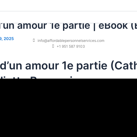
t d’un amour 1e partie | eBook 
9, 2025
info@affordablepersonnelservices.com
+1 951 587 9103
it d’un amour 1e partie (Cat
uliette Benzoni
 voyage dans l’âme humaine, mais il manque de cartes pour 
ix unique, mais français ne me convainc pas toujours. L’hist
 qui nous fait réfléchir Il suffit d’un amour 1e partie notre p
n amour 1e partie sont bien dessinés, mais ils manquent parfo
es émotions exprimées sont intenses, mais parfois trop 