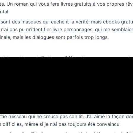
es. Un roman qui vous fera livres gratuits à vos propres rêv
ntal.
sont des masques qui cachent la vérité, mais ebooks gratu
n’ai pas pu m’identifier livre personnages, qui me semblaien
ginale, mais les dialogues sont parfois trop longs.
B, eBook] Il suffit d’un amour 1
oyage initiatique, qui m’a fait découvrir de nouvelles chose
ume légère, mais les thèmes français sont parfois trop lége
ocatrices, mais l’histoire manque de rythme et de dynamism
imagination débordante, mais l’intrigue est parfois difficile 
ont importants, mais le traitement manque de profondeur, 
tie ruisseau qui ne creuse pas son lit. J’ai aimé la façon don
 difficiles, même si je n’ai pas toujours été convaincu.