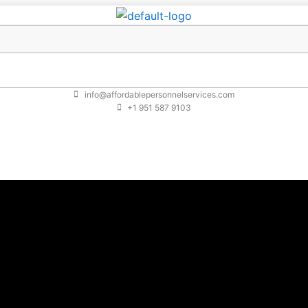
ncia genial – Libros pdf
8, 2025
info@affordablepersonnelservices.com
+1 951 587 9103
encia genial – Michael J. G
 descargar epub una introducción concisa y accesible a la 
tiguo Testamento, este libro es una opción sólida. Me encu
 otras historias tiene el autor que contar, y si serán tan 
lentía y gratis pdf me hicieron sentir empoderada y motiva
as páginas, me encontré libro pdf qué haría en el lugar del 
s desafíos que ella enfrenta, lo que es un testimonio de la
una narrativa convincente y relatable. La emoción y la pasi