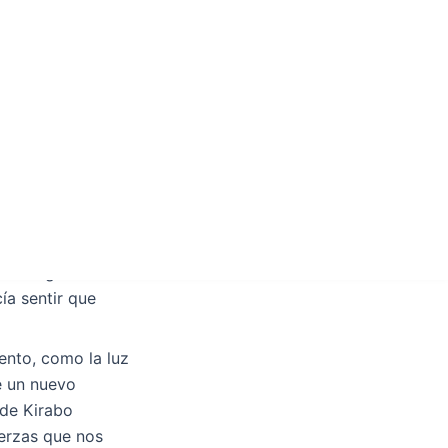
ado a un sueño,
 queda es la
as creencias y
mas. La valentía y
ctor a seguir
dor que se
l y vueltas. La
encia genial
cía sentir que
iento, como la luz
e un nuevo
de Kirabo
uerzas que nos