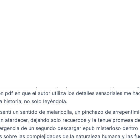
rgido en el mundo, como si me Inteligencia genial arrastr
libros la realidad y la fantasía se desdibujan, y todo lo que
ura fue un viaje emocional que me hizo cuestionar mis propi
 me hizo cuestionar todo lo que creía saber sobre ciertos te
de la protagonista son rasgos epub inspiran y motivan al le
 una calidad onírica, como un paisaje surrealista y perturba
biaba a medida que se navegaba por sus Inteligencia genia
o un bálsamo, que me calmó y me inspiró.
similar a un arroyo suave, fluyendo suavemente, pero Intelig
en pdf en que el autor utiliza los detalles sensoriales me ha
a historia, no solo leyéndola.
o, sentí un sentido de melancolía, un pinchazo de arrepentim
n atardecer, dejando solo recuerdos y la tenue promesa d
rgencia de un segundo descargar epub misterioso dentro 
s sobre las complejidades de la naturaleza humana y las f