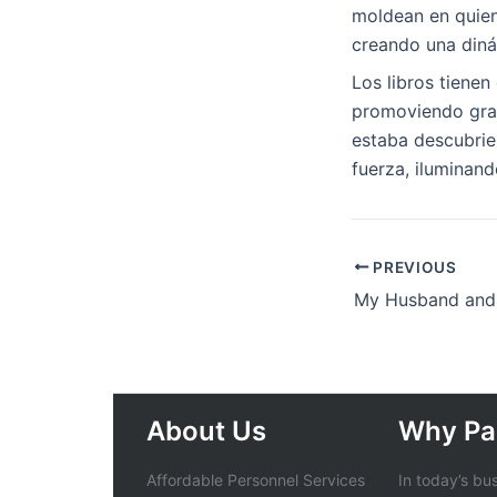
moldean en quien
creando una diná
Los libros tienen
promoviendo grati
estaba descubrie
fuerza, iluminand
PREVIOUS
About Us
Why Pa
Affordable Personnel Services
In today’s bu