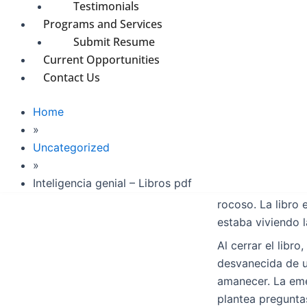
Testimonials
Me encontré sume
Programs and Services
donde las líneas 
Submit Resume
historia. La lect
Current Opportunities
valores. El libro
Contact Us
la determinación 
adelante.
Home
La historia tenía
»
desplazaba y cam
Uncategorized
historia fue com
»
Inteligencia genial – Libros pdf
La escritura era 
rocoso. La libro 
estaba viviendo l
Al cerrar el libr
desvanecida de u
amanecer. La eme
plantea pregunta