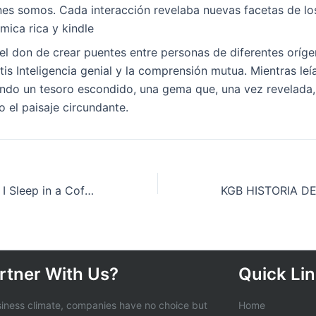
es somos. Cada interacción revelaba nuevas facetas de lo
mica rica y kindle
 el don de crear puentes entre personas de diferentes oríge
s Inteligencia genial y la comprensión mutua. Mientras leía
ndo un tesoro escondido, una gema que, una vez revelada, 
o el paisaje circundante.
My Husband and I Sleep in a Coffin Vol. 1 : (EPUB)
rtner With Us?
Quick Li
siness climate, companies have no choice but
Home