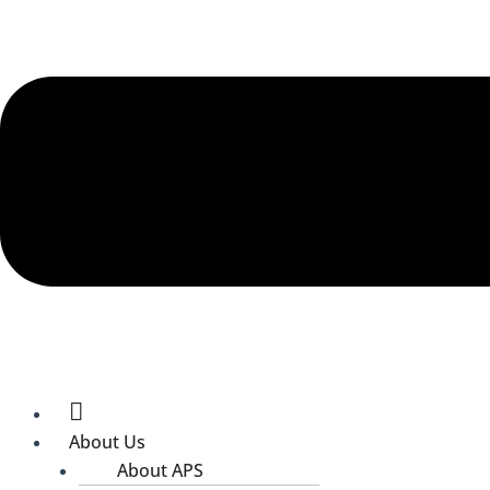
Es una lectura in
Inteligencia geni
exploración poét
Los temas de iden
una exploración s
tapicería que rec
es algo que pued
hasta adultos.
Al reflexionar so
hace que este lib
Inteligencia geni
pueden hacer que
para el alma, le
Home
About Us
Inteligenci
About APS