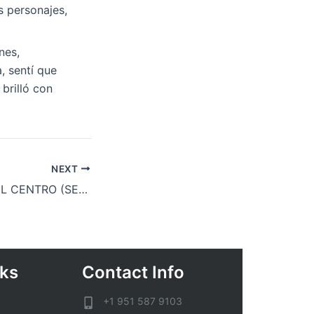
s personajes,
nes,
, sentí que
brilló con
NEXT
KGB HISTORIA DEL CENTRO (SERVICIOS SECRETOS nº 2) : [EPUB, PDF]
nks
Contact Info
+1 951 587 9103