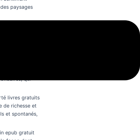
s des paysages
emps. Les
ndeur et de sens.
ondaires, qui
té livres gratuits
e de richesse et
els et spontanés,
fin epub gratuit