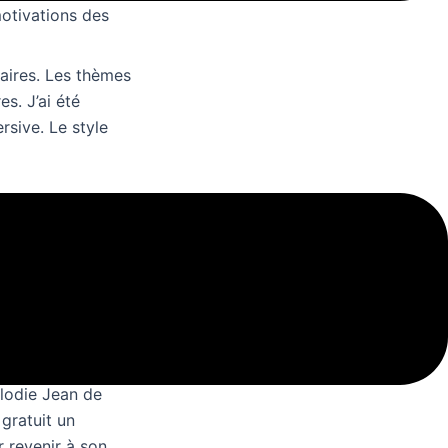
motivations des
laires. Les thèmes
es. J’ai été
rsive. Le style
peu de clarté
plus, un peu léger
mais il manque
lodie Jean de
 gratuit un
r revenir à son