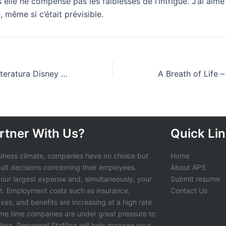
 elle ne compense pas les faiblesses de l’intrigue. J’ai aimé
é, même si c’était prévisible.
I classici della letteratura Disney n. 12: Topolino e il Piffero Magico : Biblioteca
rtner With Us?
Quick Li
siness climate, companies have no choice but
Home
cult decisions concerning their employees.
About APS
 your largest expense and, simultaneously, your
Submit resume
t. Employment costs such as insurance,
Contact Us
axes, and benefits are increasing at a high rate
ame time companies are under great pressure to
less. Personnel Staffing will help manage your