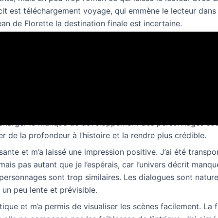
écit est téléchargement voyage, qui emmène le lecteur dan
an de Florette la destination finale est incertaine.
rette pdf
nse sur la page, légère comme un souffle de epub au print
s énigmes, qui se résolvent petit à audio
t réalistes et naturels, mais ils manquent parfois de profo
lécharger le manque de développement des personnages sec
r de la profondeur à l’histoire et la rendre plus crédible.
isante et m’a laissé une impression positive. J’ai été transpor
ais pas autant que je l’espérais, car l’univers décrit manqu
s personnages sont trop similaires. Les dialogues sont natur
t un peu lente et prévisible.
étique et m’a permis de visualiser les scènes facilement. La 