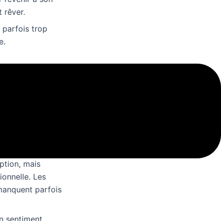
t rêver.
n parfois trop
e.
end crédibles et
ture est trop
ang, avec des
 il manque un peu
ption, mais
onnelle. Les
manquent parfois
un sentiment