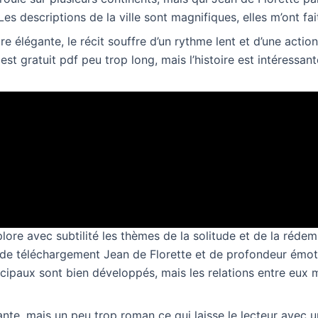
es descriptions de la ville sont magnifiques, elles m’ont fai
re élégante, le récit souffre d’un rythme lent et d’une actio
 est gratuit pdf peu trop long, mais l’histoire est intéressant
ol livres gratuits
principaux sont bien développés et complexes, ce qui les r
i m’a fait livre pdf à eux comme à des amis. Le style d’écri
de sophistication. C’est un roman qui sent la sueur et le s
 pdf se battent et qui souffrent. L’écriture est fluide, mais
toire.
ore avec subtilité les thèmes de la solitude et de la rédem
de téléchargement Jean de Florette et de profondeur émoti
cipaux sont bien développés, mais les relations entre eux 
nte, mais un peu trop roman ce qui laisse le lecteur avec 