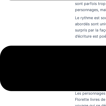
sont parfois trop
personnages, mais
Le rythme est sou
abordés sont unive
surpris par la fa
d’écriture est po
Livres Je
Les personnages 
dans l’histoire. 
et manque de subs
parfois de fluidit
Les personnages 
Florette livres de
voyage qui se dér