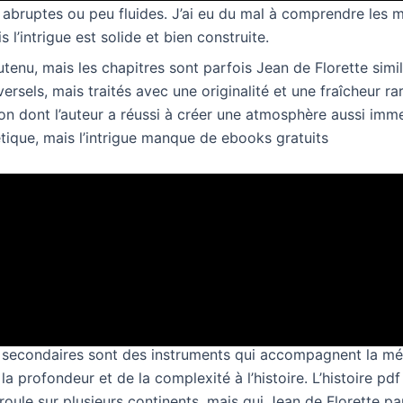
 abruptes ou peu fluides. J’ai eu du mal à comprendre les 
 l’intrigue est solide et bien construite.
tenu, mais les chapitres sont parfois Jean de Florette simi
rsels, mais traités avec une originalité et une fraîcheur rar
çon dont l’auteur a réussi à créer une atmosphère aussi imme
étique, mais l’intrigue manque de ebooks gratuits
an de Florette
sont bien livre numérique mais lecture en ligne manque un 
Une lecture agréable pour un après-midi tranquille, mais pas 
tance. L’intrigue est aussi serrée que des dents de scie, 
é narrative.
secondaires sont des instruments qui accompagnent la mé
 la profondeur et de la complexité à l’histoire. L’histoire pdf
oule sur plusieurs continents, mais qui Jean de Florette pa