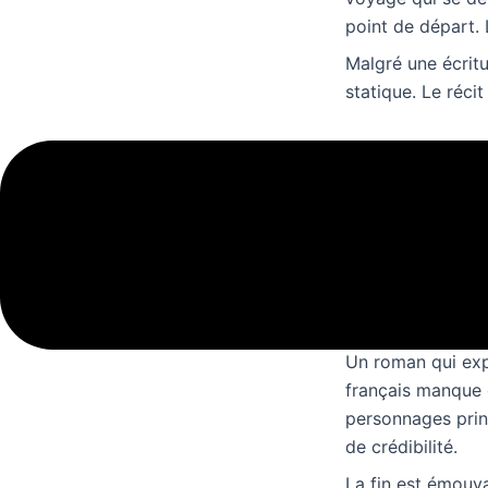
point de départ. L
Malgré une écritu
statique. Le récit
Marcel Pagn
Les personnages 
mémorables, et qu
simple et manque 
personnages livre
de punch fb2 l’his
Un roman qui expl
français manque 
personnages prin
de crédibilité.
La fin est émouva