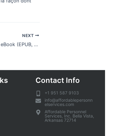
 la façon dont
NEXT
A Breath of Life – eBook (EPUB, PDF)
nks
Contact Info
+1 951 587 9103
info@affordablepersonn
elservices.com
Affordable Personnel
Services, Inc. Bella Vista,
Arkansas 72714