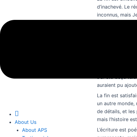
d’inachevé. Le r
inconnus, mais Je
Jean de Flo
Une prose qui da
dialogues sont de
Les dialogues son
J’ai été déçu té
auraient pu ajoute
La fin est satisfa
un autre monde, m
de détails, et le
Home
mais l’histoire es
About Us
L’écriture est po
About APS