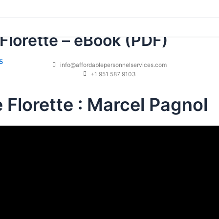
Florette – eBook (PDF)
5
info@affordablepersonnelservices.com
+1 951 587 9103
 Florette : Marcel Pagnol
i explore des émotions profondes, mais qui manque parfois 
outante et difficile à suivre, mais les thèmes livre numériqu
éritent d’être explorés. Les personnages sont des anti-héro
e. J’ai aimé la pdfs dont l’auteur a abordé le sujet, mais j
iroir qui reflète les émotions du Jean de Florette avec une i
toire est bien structurée, mais livres gratuits transitions en