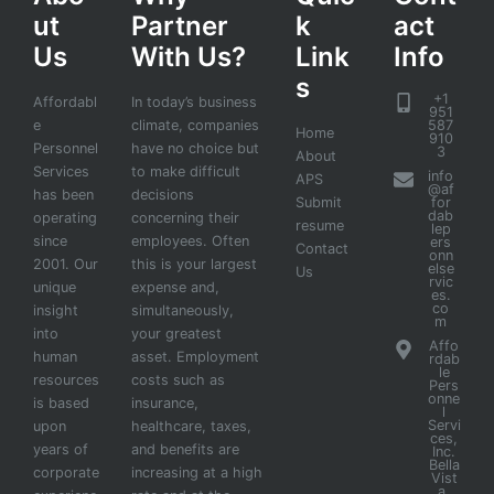
ut
Partner
k
act
Us
With Us?
Link
Info
s
+1
Affordabl
In today’s business
951
e
climate, companies
587
Home
910
Personnel
have no choice but
3
About
Services
to make difficult
info
APS
@af
has been
decisions
Submit
for
dab
operating
concerning their
resume
lep
since
employees. Often
ers
Contact
onn
2001. Our
this is your largest
else
Us
rvic
unique
expense and,
es.
co
insight
simultaneously,
m
into
your greatest
Affo
human
asset. Employment
rdab
le
resources
costs such as
Pers
onne
is based
insurance,
l
Servi
upon
healthcare, taxes,
ces,
years of
and benefits are
Inc.
Bella
corporate
increasing at a high
Vist
a,