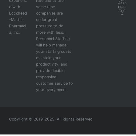
experienc
rate and at the
Arka
nsas
e with
same time
7271
Lockheed
companies are
4
-Martin,
under great
Pharmaci
pressure to do
a, Inc.
more with less.
Personnel Staffing
will help manage
your staffing costs,
maintain your
productivity, and
provide flexible,
responsive
customer service to
your every need.
Copyright © 2019-2025, All Rights Reserved