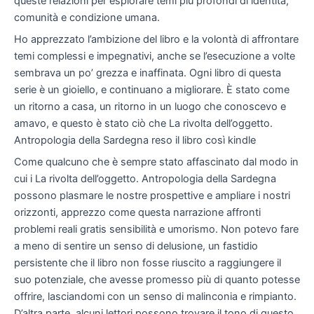
queste relazioni per esplorare temi più profondi di identità,
comunità e condizione umana.
Ho apprezzato l’ambizione del libro e la volontà di affrontare
temi complessi e impegnativi, anche se l’esecuzione a volte
sembrava un po’ grezza e inaffinata. Ogni libro di questa
serie è un gioiello, e continuano a migliorare. È stato come
un ritorno a casa, un ritorno in un luogo che conoscevo e
amavo, e questo è stato ciò che La rivolta dell’oggetto.
Antropologia della Sardegna reso il libro così kindle
Come qualcuno che è sempre stato affascinato dal modo in
cui i La rivolta dell’oggetto. Antropologia della Sardegna
possono plasmare le nostre prospettive e ampliare i nostri
orizzonti, apprezzo come questa narrazione affronti
problemi reali gratis sensibilità e umorismo. Non potevo fare
a meno di sentire un senso di delusione, un fastidio
persistente che il libro non fosse riuscito a raggiungere il
suo potenziale, che avesse promesso più di quanto potesse
offrire, lasciandomi con un senso di malinconia e rimpianto.
D’altra parte, alcuni lettori possono trovare il tono di questo