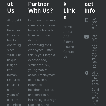
ut
Partner
k
act
Us
With Us?
Link
Info
s
+1
Affordabl
In today’s business
951
e
climate, companies
587
Home
910
Personnel
have no choice but
3
About
Services
to make difficult
info
APS
@af
has been
decisions
Submit
for
dab
operating
concerning their
resume
lep
since
employees. Often
ers
Contact
onn
2001. Our
this is your largest
else
Us
rvic
unique
expense and,
es.
co
insight
simultaneously,
m
into
your greatest
Affo
human
asset. Employment
rdab
le
resources
costs such as
Pers
onne
is based
insurance,
l
Servi
upon
healthcare, taxes,
ces,
years of
and benefits are
Inc.
Bella
corporate
increasing at a high
Vist
a,
experienc
rate and at the