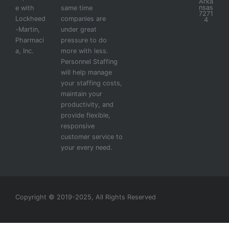
Arka
nsas
e with
same time
7271
Lockheed
companies are
4
-Martin,
under great
Pharmaci
pressure to do
a, Inc.
more with less.
Personnel Staffing
will help manage
your staffing costs,
maintain your
productivity, and
provide flexible,
responsive
customer service to
your every need.
Copyright © 2019-2025, All Rights Reserved