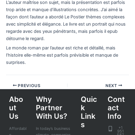
L’auteur maîtrise son sujet, mais la présentation est parfois
trop aride et manque d’illustrations concrètes. J’ai aimé la
façon dont l’auteur a abordé Le Postier thèmes complexes
avec simplicité et élégance. Le livre est un portrait qui nous
regarde avec des yeux pénétrants, mais parfois il epub
détourne le regard.
Le monde roman par l’auteur est riche et détaillé, mais
l’histoire elle-même est parfois prévisible et manque de
surprises.
PREVIOUS
NEXT
Abo
Why
Quic
Cont
ut
Partner
k
act
Us
With Us?
Link
Info
s
+1
Affordabl
In today’s business
951
e
climate, companies
587