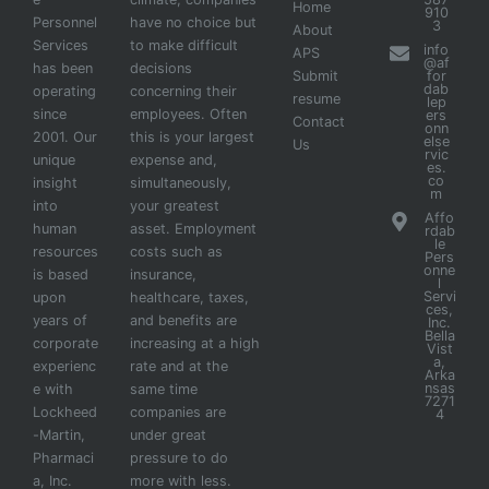
Home
910
Personnel
have no choice but
3
About
Services
to make difficult
info
APS
@af
has been
decisions
Submit
for
dab
operating
concerning their
resume
lep
since
employees. Often
ers
Contact
onn
2001. Our
this is your largest
else
Us
rvic
unique
expense and,
es.
co
insight
simultaneously,
m
into
your greatest
Affo
human
asset. Employment
rdab
le
resources
costs such as
Pers
onne
is based
insurance,
l
Servi
upon
healthcare, taxes,
ces,
years of
and benefits are
Inc.
Bella
corporate
increasing at a high
Vist
a,
experienc
rate and at the
Arka
nsas
e with
same time
7271
Lockheed
companies are
4
-Martin,
under great
Pharmaci
pressure to do
a, Inc.
more with less.