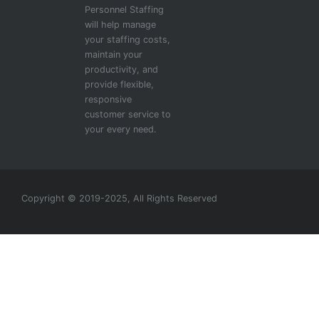
Personnel Staffing
will help manage
your staffing costs,
maintain your
productivity, and
provide flexible,
responsive
customer service to
your every need.
Copyright © 2019-2025, All Rights Reserved