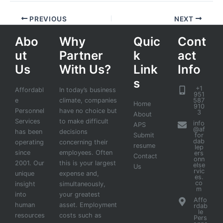
PREVIOUS
NEXT
Abo
Why
Quic
Cont
ut
Partner
k
act
Us
With Us?
Link
Info
s
+1
Affordabl
In today’s business
951
e
climate, companies
587
Home
910
Personnel
have no choice but
3
About
Services
to make difficult
info
APS
@af
has been
decisions
Submit
for
dab
operating
concerning their
resume
lep
since
employees. Often
ers
Contact
onn
2001. Our
this is your largest
else
Us
rvic
unique
expense and,
es.
co
insight
simultaneously,
m
into
your greatest
Affo
human
asset. Employment
rdab
le
resources
costs such as
Pers