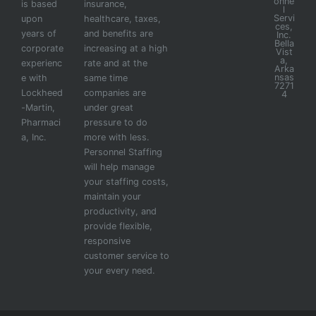
onne
is based
insurance,
l
Servi
upon
healthcare, taxes,
ces,
years of
and benefits are
Inc.
Bella
corporate
increasing at a high
Vist
a,
experienc
rate and at the
Arka
nsas
e with
same time
7271
Lockheed
companies are
4
-Martin,
under great
Pharmaci
pressure to do
a, Inc.
more with less.
Personnel Staffing
will help manage
your staffing costs,
maintain your
productivity, and
provide flexible,
responsive
customer service to
your every need.