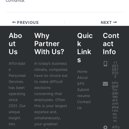
comunità.
PREVIOUS
NEXT
Abo
Why
Quic
Cont
ut
Partner
k
act
Us
With Us?
Link
Info
s
+1
Affordabl
In today’s business
951
e
climate, companies
587
Home
910
Personnel
have no choice but
3
About
Services
to make difficult
info
APS
@af
has been
decisions
Submit
for
dab
operating
concerning their
resume
lep
since
employees. Often
ers
Contact
onn
2001. Our
this is your largest
else
Us
rvic
unique
expense and,
es.
co
insight
simultaneously,
m
into
your greatest
Affo