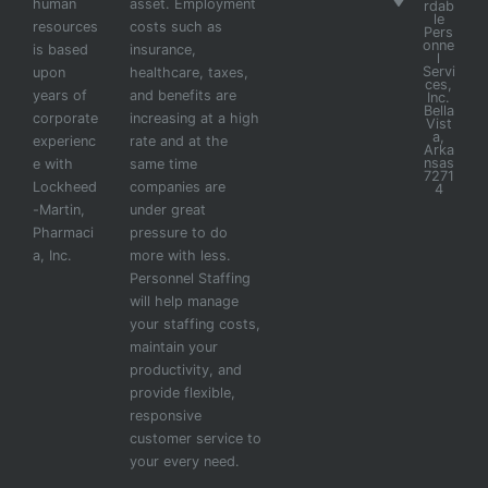
human
asset. Employment
rdab
le
resources
costs such as
Pers
onne
is based
insurance,
l
Servi
upon
healthcare, taxes,
ces,
years of
and benefits are
Inc.
Bella
corporate
increasing at a high
Vist
a,
experienc
rate and at the
Arka
nsas
e with
same time
7271
Lockheed
companies are
4
-Martin,
under great
Pharmaci
pressure to do
a, Inc.
more with less.
Personnel Staffing
will help manage
your staffing costs,
maintain your
productivity, and
provide flexible,
responsive
customer service to
your every need.