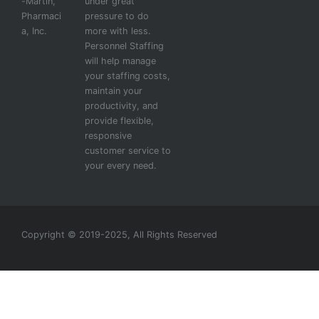
-Martin,
under great
Pharmaci
pressure to do
a, Inc.
more with less.
Personnel Staffing
will help manage
your staffing costs,
maintain your
productivity, and
provide flexible,
responsive
customer service to
your every need.
Copyright © 2019-2025, All Rights Reserved