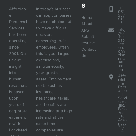
s
+1
Affordabl
In today’s business
951
e
climate, companies
587
Home
910
Personnel
have no choice but
3
About
Services
to make difficult
info
APS
@af
has been
decisions
Submit
for
dab
operating
concerning their
resume
lep
since
employees. Often
ers
Contact
onn
2001. Our
this is your largest
else
Us
rvic
unique
expense and,
es.
co
insight
simultaneously,
m
into
your greatest
Affo
human
asset. Employment
rdab
le
resources
costs such as
Pers
onne
is based
insurance,
l
Servi
upon
healthcare, taxes,
ces,
years of
and benefits are
Inc.
Bella
corporate
increasing at a high
Vist
a,
experienc
rate and at the
Arka
nsas
e with
same time
7271
Lockheed
companies are
4