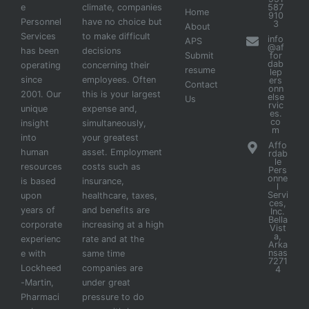
e
climate, companies
587
Home
910
Personnel
have no choice but
3
About
Services
to make difficult
info
APS
@af
has been
decisions
Submit
for
dab
operating
concerning their
resume
lep
since
employees. Often
ers
Contact
onn
2001. Our
this is your largest
else
Us
rvic
unique
expense and,
es.
co
insight
simultaneously,
m
into
your greatest
Affo
human
asset. Employment
rdab
le
resources
costs such as
Pers
onne
is based
insurance,
l
Servi
upon
healthcare, taxes,
ces,
years of
and benefits are
Inc.
Bella
corporate
increasing at a high
Vist
a,
experienc
rate and at the
Arka
nsas
e with
same time
7271
Lockheed
companies are
4
-Martin,
under great
Pharmaci
pressure to do