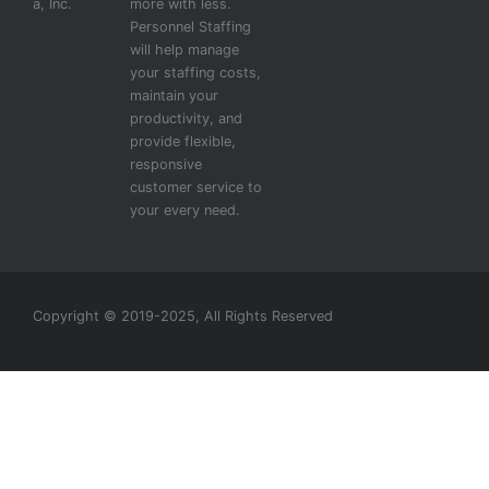
a, Inc.
more with less.
Personnel Staffing
will help manage
your staffing costs,
maintain your
productivity, and
provide flexible,
responsive
customer service to
your every need.
Copyright © 2019-2025, All Rights Reserved