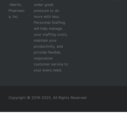
-Martin,
under great
Pharmaci
pressure to do
a, Inc.
more with less.
Personnel Staffing
will help manage
your staffing costs,
maintain your
productivity, and
provide flexible,
responsive
customer service to
your every need.
Copyright © 2019-2025, All Rights Reserved