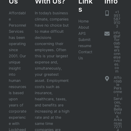
Us
With Us?
Link
Info
s
+1
Affordabl
In today’s business
951
e
climate, companies
587
Home
910
Personnel
have no choice but
3
About
Services
to make difficult
info
APS
@af
has been
decisions
Submit
for
dab
operating
concerning their
resume
lep
since
employees. Often
ers
Contact
onn
2001. Our
this is your largest
else
Us
rvic
unique
expense and,
es.
co
insight
simultaneously,
m
into
your greatest
Affo
human
asset. Employment
rdab
le
resources
costs such as
Pers
onne
is based
insurance,
l
Servi
upon
healthcare, taxes,
ces,
years of
and benefits are
Inc.
Bella
corporate
increasing at a high
Vist
a,
experienc
rate and at the
Arka
nsas
e with
same time
7271
Lockheed
companies are
4