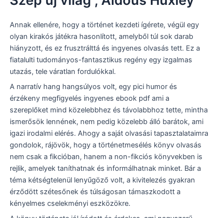
Szép új világ , Aldous Huxley
Annak ellenére, hogy a történet kezdeti ígérete, végül egy
olyan kirakós játékra hasonlított, amelyből túl sok darab
hiányzott, és ez frusztrálttá és ingyenes olvasás tett. Ez a
fiatalulti tudományos-fantasztikus regény egy izgalmas
utazás, tele váratlan fordulókkal.
A narratív hang hangsúlyos volt, egy pici humor és
érzékeny megfigyelés ingyenes ebook pdf ami a
szereplőket mind közelebbhez és távolabbhoz tette, mintha
ismerősök lennének, nem pedig közelebb álló barátok, ami
igazi irodalmi elérés. Ahogy a saját olvasási tapasztalataimra
gondolok, rájövök, hogy a történetmesélés könyv olvasás
nem csak a fikcióban, hanem a non-fikciós könyvekben is
rejlik, amelyek taníthatnak és informálhatnak minket. Bár a
téma kétségtelenül lenyűgöző volt, a kivitelezés gyakran
érződött szétesőnek és túlságosan támaszkodott a
kényelmes cselekményi eszközökre.