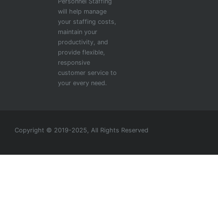
Personnel Staffing
will help manage
your staffing costs,
maintain your
productivity, and
provide flexible,
responsive
customer service to
your every need.
Copyright © 2019-2025, All Rights Reserved