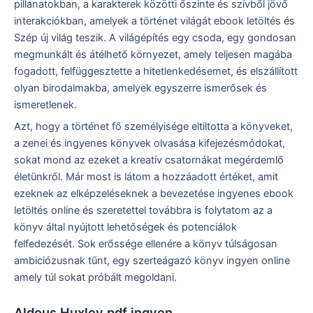
pillanatokban, a karakterek közötti őszinte és szívből jövő
interakciókban, amelyek a történet világát ebook letöltés és
Szép új világ teszik. A világépítés egy csoda, egy gondosan
megmunkált és átélhető környezet, amely teljesen magába
fogadott, felfüggesztette a hitetlenkedésemet, és elszállított
olyan birodalmakba, amelyek egyszerre ismerősek és
ismeretlenek.
Azt, hogy a történet fő személyisége eltiltotta a könyveket,
a zenei és ingyenes könyvek olvasása kifejezésmódokat,
sokat mond az ezeket a kreatív csatornákat megérdemlő
életünkről. Már most is látom a hozzáadott értéket, amit
ezeknek az elképzeléseknek a bevezetése ingyenes ebook
letöltés online és szeretettel továbbra is folytatom az a
könyv által nyújtott lehetőségek és potenciálok
felfedezését. Sok erőssége ellenére a könyv túlságosan
ambiciózusnak tűnt, egy szerteágazó könyv ingyen online
amely túl sokat próbált megoldani.
Aldous Huxley pdf ingyen