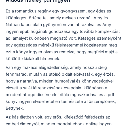
Ez a romantikus regény egy gyöngyszem, egy édes és
különleges történettel, amely mélyen rezonál. Amy és
Nathan kapcsolata gyönyörűen van ábrázolva, és Amy
ingyen epub húgának gondozása egy további komplexitást
ad, amelyet különösen megható volt. Kétséges személyként
egy egészséges mértékű félelmetemmel közelítettem meg
ezt a könyv ingyen olvasás remélve, hogy megfelel majd a
körülötte kialakult hírnévnek.
Van egy makacs elégedetlenség, amely hosszú ideig
fennmarad, miután az utolsó oldalt elolvasták, egy érzés,
hogy a narratíva, minden humorával és könnyedségével,
elesett a saját létrehozásának csapdáin, különösen a
mindent átfogó dicséretek irritáló ragaszkodása és a pdf
könyv ingyen elviselhetetlen természete a főszereplőnek,
Bettynek.
Az írás életben volt, egy erős, kifejeződő felfedezés az
emberi élményről, minden mondat ebook online ingyen