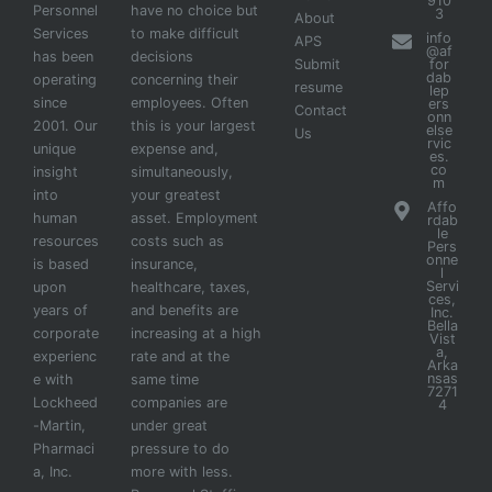
910
Personnel
have no choice but
3
About
Services
to make difficult
info
APS
@af
has been
decisions
Submit
for
dab
operating
concerning their
resume
lep
since
employees. Often
ers
Contact
onn
2001. Our
this is your largest
else
Us
rvic
unique
expense and,
es.
co
insight
simultaneously,
m
into
your greatest
Affo
human
asset. Employment
rdab
le
resources
costs such as
Pers
onne
is based
insurance,
l
Servi
upon
healthcare, taxes,
ces,
years of
and benefits are
Inc.
Bella
corporate
increasing at a high
Vist
a,
experienc
rate and at the
Arka
nsas
e with
same time
7271
Lockheed
companies are
4
-Martin,
under great
Pharmaci
pressure to do
a, Inc.
more with less.