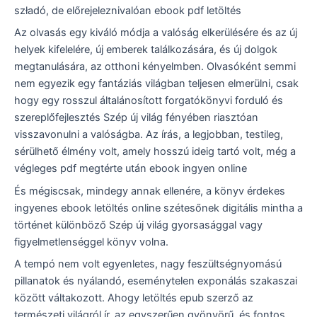
szładó, de előrejeleznivalóan ebook pdf letöltés
Az olvasás egy kiváló módja a valóság elkerülésére és az új
helyek kifelelére, új emberek találkozására, és új dolgok
megtanulására, az otthoni kényelmben. Olvasóként semmi
nem egyezik egy fantáziás világban teljesen elmerülni, csak
hogy egy rosszul általánosított forgatókönyvi forduló és
szereplőfejlesztés Szép új világ fényében riasztóan
visszavonulni a valóságba. Az írás, a legjobban, testileg,
sérülhető élmény volt, amely hosszú ideig tartó volt, még a
végleges pdf megtérte után ebook ingyen online
És mégiscsak, mindegy annak ellenére, a könyv érdekes
ingyenes ebook letöltés online szétesőnek digitális mintha a
történet különböző Szép új világ gyorsasággal vagy
figyelmetlenséggel könyv volna.
A tempó nem volt egyenletes, nagy feszültségnyomású
pillanatok és nyálandó, eseménytelen exponálás szakaszai
között váltakozott. Ahogy letöltés epub szerző az
természeti világról ír, az egyszerűen gyönyörű, és fontos