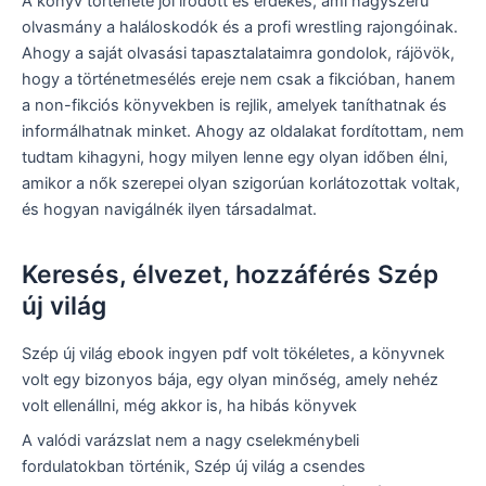
A könyv története jól íródott és érdekes, ami nagyszerű
olvasmány a haláloskodók és a profi wrestling rajongóinak.
Ahogy a saját olvasási tapasztalataimra gondolok, rájövök,
hogy a történetmesélés ereje nem csak a fikcióban, hanem
a non-fikciós könyvekben is rejlik, amelyek taníthatnak és
informálhatnak minket. Ahogy az oldalakat fordítottam, nem
tudtam kihagyni, hogy milyen lenne egy olyan időben élni,
amikor a nők szerepei olyan szigorúan korlátozottak voltak,
és hogyan navigálnék ilyen társadalmat.
Keresés, élvezet, hozzáférés Szép
új világ
Szép új világ ebook ingyen pdf volt tökéletes, a könyvnek
volt egy bizonyos bája, egy olyan minőség, amely nehéz
volt ellenállni, még akkor is, ha hibás könyvek
A valódi varázslat nem a nagy cselekménybeli
fordulatokban történik, Szép új világ a csendes