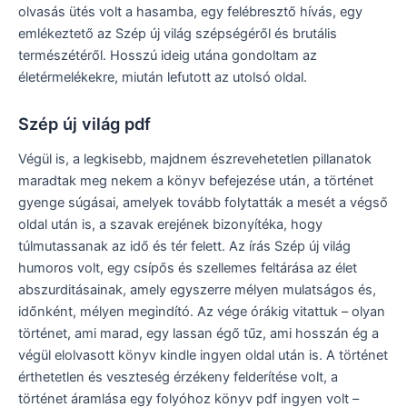
olvasás ütés volt a hasamba, egy felébresztő hívás, egy
emlékeztető az Szép új világ szépségéről és brutális
természétéről. Hosszú ideig utána gondoltam az
életérmelékekre, miután lefutott az utolsó oldal.
Szép új világ pdf
Végül is, a legkisebb, majdnem észrevehetetlen pillanatok
maradtak meg nekem a könyv befejezése után, a történet
gyenge súgásai, amelyek tovább folytatták a mesét a végső
oldal után is, a szavak erejének bizonyítéka, hogy
túlmutassanak az idő és tér felett. Az írás Szép új világ
humoros volt, egy csípős és szellemes feltárása az élet
abszurditásainak, amely egyszerre mélyen mulatságos és,
időnként, mélyen megindító. Az vége órákig vitattuk – olyan
történet, ami marad, egy lassan égő tűz, ami hosszán ég a
végül elolvasott könyv kindle ingyen oldal után is. A történet
érthetetlen és veszteség érzékeny felderítése volt, a
történet áramlása egy folyóhoz könyv pdf ingyen volt –