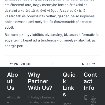
emlékeztető arra, hogy mennyire fontos értékelni és
tisztelni a körülöttünk lévő világot. A szereplők is jól
vásároltak és bonyolultak voltak, gazdag belső ingyenes
online olvasás ami mélyebb és összetettebb történetet
adott.
Bár nem a könyv letöltés olvasmány, biztosan informatív és
egyértelmű képet ad a tendenciákról, amelyek alakítják az
energiaipart.
PREVIOUS
NEXT
Abo
Why
Quic
Cont
ut
Partner
k
act
Us
With Us?
Link
Info
s
+1
Affordabl
In today’s business
951
e
climate, companies
587
Home