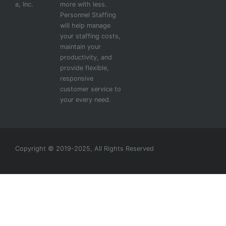
a, Inc.
more with less.
Personnel Staffing
will help manage
your staffing costs,
maintain your
productivity, and
provide flexible,
responsive
customer service to
your every need.
Copyright © 2019-2025, All Rights Reserved