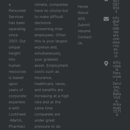
951
e
climate, companies
587
Home
910
Personnel
have no choice but
3
About
Services
to make difficult
info
APS
@af
has been
decisions
Submit
for
dab
operating
concerning their
resume
lep
since
employees. Often
ers
Contact
onn
2001. Our
this is your largest
else
Us
rvic
unique
expense and,
es.
co
insight
simultaneously,
m
into
your greatest
Affo
human
asset. Employment
rdab
le
resources
costs such as
Pers
onne
is based
insurance,
l
Servi
upon
healthcare, taxes,
ces,
years of
and benefits are
Inc.
Bella
corporate
increasing at a high
Vist
a,
experienc
rate and at the
Arka
nsas
e with
same time
7271
Lockheed
companies are
4
-Martin,
under great
Pharmaci
pressure to do