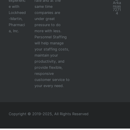
experienc
rate and at the
Arka
nsas
e with
same time
7271
Lockheed
companies are
4
-Martin,
under great
Pharmaci
pressure to do
a, Inc.
more with less.
Personnel Staffing
will help manage
your staffing costs,
maintain your
productivity, and
provide flexible,
responsive
customer service to
your every need.
Copyright © 2019-2025, All Rights Reserved