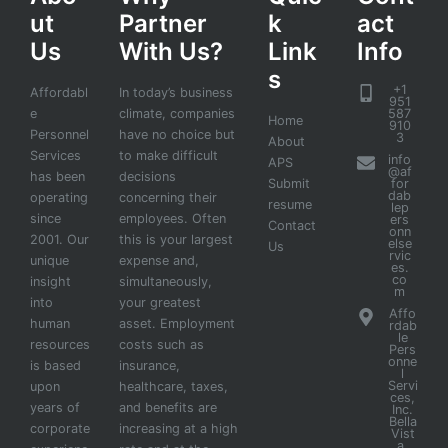
ut
Partner
k
act
Us
With Us?
Link
Info
s
+1
Affordabl
In today’s business
951
e
climate, companies
587
Home
910
Personnel
have no choice but
3
About
Services
to make difficult
info
APS
@af
has been
decisions
Submit
for
dab
operating
concerning their
resume
lep
since
employees. Often
ers
Contact
onn
2001. Our
this is your largest
else
Us
rvic
unique
expense and,
es.
co
insight
simultaneously,
m
into
your greatest
Affo
human
asset. Employment
rdab
le
resources
costs such as
Pers
onne
is based
insurance,
l
Servi
upon
healthcare, taxes,
ces,
years of
and benefits are
Inc.
Bella
corporate
increasing at a high
Vist
a,