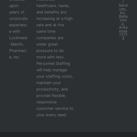
l
Servi
upon
healthcare, taxes,
ces,
years of
and benefits are
Inc.
Bella
corporate
increasing at a high
Vist
a,
experienc
rate and at the
Arka
nsas
e with
same time
7271
Lockheed
companies are
4
-Martin,
under great
Pharmaci
pressure to do
a, Inc.
more with less.
Personnel Staffing
will help manage
your staffing costs,
maintain your
productivity, and
provide flexible,
responsive
customer service to
your every need.