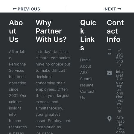
PREVIOUS
NEXT
Abo
Why
Quic
Cont
ut
Partner
k
act
Us
With Us?
Link
Info
s
+1
Affordabl
In today’s business
951
e
climate, companies
587
Home
910
Personnel
have no choice but
3
About
Services
to make difficult
info
APS
@af
has been
decisions
Submit
for
dab
operating
concerning their
resume
lep
since
employees. Often
ers
Contact
onn
2001. Our
this is your largest
else
Us
rvic
unique
expense and,
es.
co
insight
simultaneously,
m
into
your greatest
Affo
human
asset. Employment
rdab
le
resources
costs such as
Pers
onne
is based
insurance,