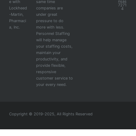
nsas
e with
same time
7271
Lockheed
companies are
4
-Martin,
under great
Pharmaci
pressure to do
a, Inc.
more with less.
Personnel Staffing
will help manage
your staffing costs,
maintain your
productivity, and
provide flexible,
responsive
customer service to
your every need.
Copyright © 2019-2025, All Rights Reserved