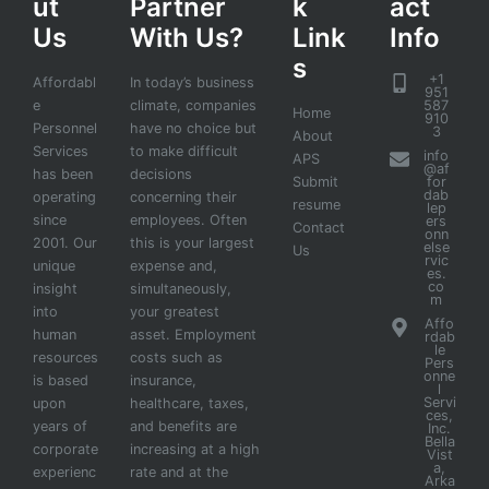
ut
Partner
k
act
Us
With Us?
Link
Info
s
+1
Affordabl
In today’s business
951
e
climate, companies
587
Home
910
Personnel
have no choice but
3
About
Services
to make difficult
info
APS
@af
has been
decisions
Submit
for
dab
operating
concerning their
resume
lep
since
employees. Often
ers
Contact
onn
2001. Our
this is your largest
else
Us
rvic
unique
expense and,
es.
co
insight
simultaneously,
m
into
your greatest
Affo
human
asset. Employment
rdab
le
resources
costs such as
Pers
onne
is based
insurance,
l
Servi
upon
healthcare, taxes,
ces,
years of
and benefits are
Inc.
Bella
corporate
increasing at a high
Vist
a,
experienc
rate and at the
Arka