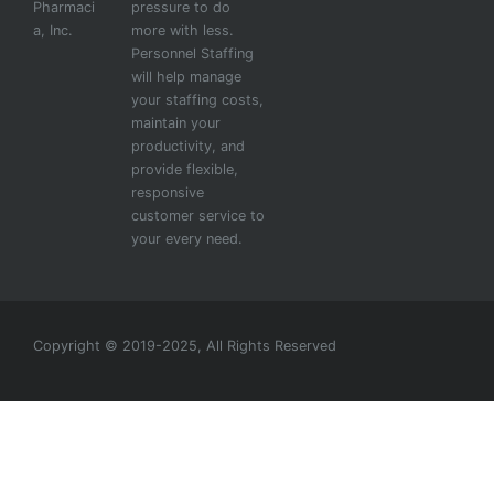
Pharmaci
pressure to do
a, Inc.
more with less.
Personnel Staffing
will help manage
your staffing costs,
maintain your
productivity, and
provide flexible,
responsive
customer service to
your every need.
Copyright © 2019-2025, All Rights Reserved