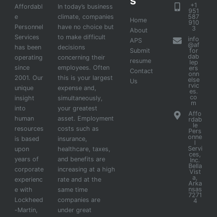
s
+1
Affordabl
In today’s business
951
e
climate, companies
587
Home
910
Personnel
have no choice but
3
About
Services
to make difficult
info
APS
@af
has been
decisions
Submit
for
dab
operating
concerning their
resume
lep
since
employees. Often
ers
Contact
onn
2001. Our
this is your largest
else
Us
rvic
unique
expense and,
es.
co
insight
simultaneously,
m
into
your greatest
Affo
human
asset. Employment
rdab
le
resources
costs such as
Pers
onne
is based
insurance,
l
Servi
upon
healthcare, taxes,
ces,
years of
and benefits are
Inc.
Bella
corporate
increasing at a high
Vist
a,
experienc
rate and at the
Arka
nsas
e with
same time
7271
Lockheed
companies are
4
-Martin,
under great