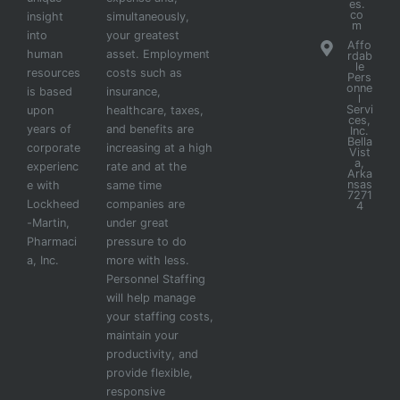
es.
co
insight
simultaneously,
m
into
your greatest
Affo
human
asset. Employment
rdab
le
resources
costs such as
Pers
onne
is based
insurance,
l
Servi
upon
healthcare, taxes,
ces,
years of
and benefits are
Inc.
Bella
corporate
increasing at a high
Vist
a,
experienc
rate and at the
Arka
nsas
e with
same time
7271
Lockheed
companies are
4
-Martin,
under great
Pharmaci
pressure to do
a, Inc.
more with less.
Personnel Staffing
will help manage
your staffing costs,
maintain your
productivity, and
provide flexible,
responsive