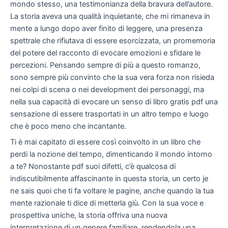
mondo stesso, una testimonianza della bravura dell’autore.
La storia aveva una qualità inquietante, che mi rimaneva in
mente a lungo dopo aver finito di leggere, una presenza
spettrale che rifiutava di essere esorcizzata, un promemoria
del potere del racconto di evocare emozioni e sfidare le
percezioni. Pensando sempre di più a questo romanzo,
sono sempre più convinto che la sua vera forza non risieda
nei colpi di scena o nei development dei personaggi, ma
nella sua capacità di evocare un senso di libro gratis pdf una
sensazione di essere trasportati in un altro tempo e luogo
che è poco meno che incantante.
Ti è mai capitato di essere così coinvolto in un libro che
perdi la nozione del tempo, dimenticando il mondo intorno
a te? Nonostante pdf suoi difetti, c’è qualcosa di
indiscutibilmente affascinante in questa storia, un certo je
ne sais quoi che ti fa voltare le pagine, anche quando la tua
mente razionale ti dice di metterla giù. Con la sua voce e
prospettiva uniche, la storia offriva una nuova
interpretazione di un genere familiare, rendendola una