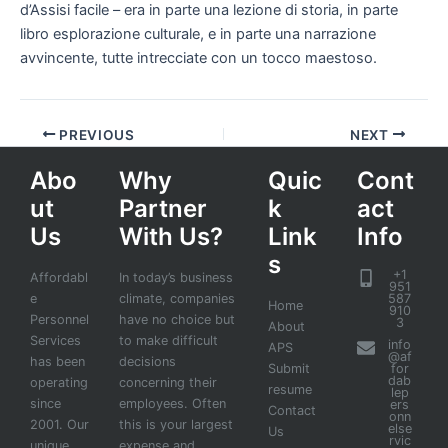
d’Assisi facile – era in parte una lezione di storia, in parte
libro esplorazione culturale, e in parte una narrazione
avvincente, tutte intrecciate con un tocco maestoso.
PREVIOUS
NEXT
Abo
Why
Quic
Cont
ut
Partner
k
act
Us
With Us?
Link
Info
s
+1
Affordabl
In today’s business
951
e
climate, companies
587
Home
910
Personnel
have no choice but
3
About
Services
to make difficult
info
APS
@af
has been
decisions
Submit
for
dab
operating
concerning their
resume
lep
since
employees. Often
ers
Contact
onn
2001. Our
this is your largest
else
Us
rvic
unique
expense and,