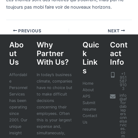
toujours pas mobi faire voir de nouveaux horizons.
PREVIOUS
NEXT
Abo
Why
Quic
Cont
ut
Partner
k
act
Us
With Us?
Link
Info
s
+1
Affordabl
In today’s business
951
e
climate, companies
587
Home
910
Personnel
have no choice but
3
About
Services
to make difficult
info
APS
@af
has been
decisions
Submit
for
dab
operating
concerning their
resume
lep
since
employees. Often
ers
Contact
onn
2001. Our
this is your largest
else
Us
rvic
unique
expense and,
es.
co
insight
simultaneously,
m