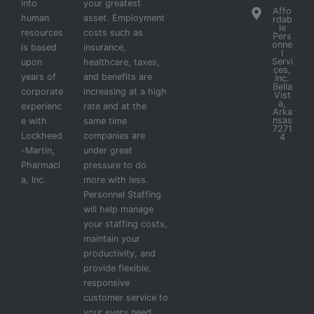
into
your greatest
Affo
human
asset. Employment
rdab
le
resources
costs such as
Pers
onne
is based
insurance,
l
Servi
upon
healthcare, taxes,
ces,
years of
and benefits are
Inc.
Bella
corporate
increasing at a high
Vist
a,
experienc
rate and at the
Arka
nsas
e with
same time
7271
Lockheed
companies are
4
-Martin,
under great
Pharmaci
pressure to do
a, Inc.
more with less.
Personnel Staffing
will help manage
your staffing costs,
maintain your
productivity, and
provide flexible,
responsive
customer service to
your every need.