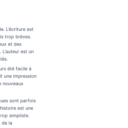
. L’écriture est
is trop brèves.
ieux et des
 L’auteur est un
iés.
rs été facile à
it une impression
 de nouveaux
gues sont parfois
histoire est une
rop simpliste.
n de la