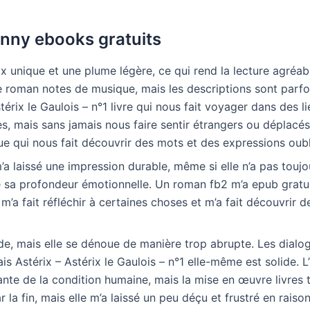
nny ebooks gratuits
ix unique et une plume légère, ce qui rend la lecture agréable
e roman notes de musique, mais les descriptions sont parfo
térix le Gaulois – n°1 livre qui nous fait voyager dans des l
s, mais sans jamais nous faire sentir étrangers ou déplacés.
ue qui nous fait découvrir des mots et des expressions oubl
’a laissé une impression durable, même si elle n’a pas toujou
e sa profondeur émotionnelle. Un roman fb2 m’a epub gratu
 m’a fait réfléchir à certaines choses et m’a fait découvrir
lide, mais elle se dénoue de manière trop abrupte. Les dialo
is Astérix – Astérix le Gaulois – n°1 elle-même est solide. L’
te de la condition humaine, mais la mise en œuvre livres t
ar la fin, mais elle m’a laissé un peu déçu et frustré en raiso