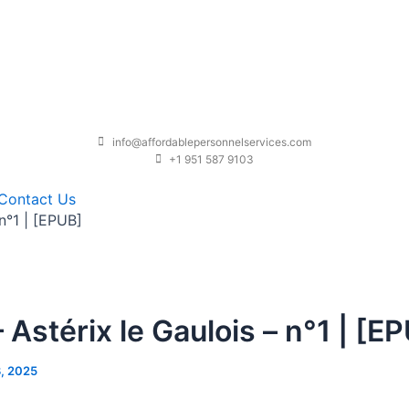
info@affordablepersonnelservices.com
+1 951 587 9103
Contact Us
 n°1 | [EPUB]
– Astérix le Gaulois – n°1 | [E
, 2025