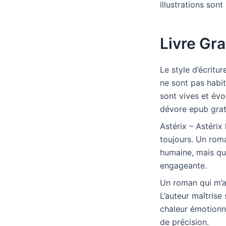
illustrations son
Livre Gra
Le style d’écritu
ne sont pas habi
sont vives et évo
dévore epub grat
Astérix – Astérix 
toujours. Un roma
humaine, mais qui
engageante.
Un roman qui m’a l
L’auteur maîtrise
chaleur émotionne
de précision.