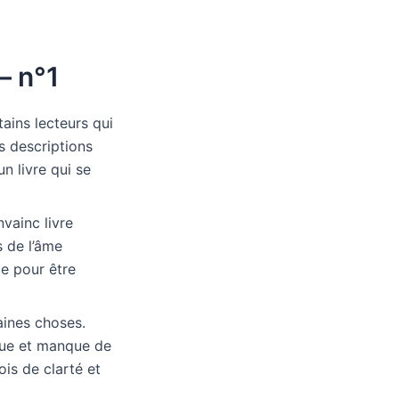
– n°1
tains lecteurs qui
s descriptions
n livre qui se
nvainc livre
s de l’âme
le pour être
taines choses.
ique et manque de
ois de clarté et