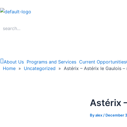
Skip
to
content
About Us
Programs and Services
Current Opportunities
Home
Home
»
Uncategorized
»
Astérix – Astérix le Gaulois –
Astérix 
By
alex
/
December 3