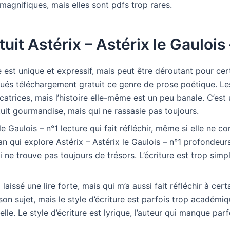
t magnifiques, mais elles sont pdfs trop rares.
tuit Astérix – Astérix le Gaulois 
re est unique et expressif, mais peut être déroutant pour cer
tués téléchargement gratuit ce genre de prose poétique. Le
catrices, mais l’histoire elle-même est un peu banale. C’est u
uit gourmandise, mais qui ne rassasie pas toujours.
le Gaulois – n°1 lecture qui fait réfléchir, même si elle ne co
n qui explore Astérix – Astérix le Gaulois – n°1 profondeur
 ne trouve pas toujours de trésors. L’écriture est trop simp
aissé une lire forte, mais qui m’a aussi fait réfléchir à cer
 son sujet, mais le style d’écriture est parfois trop académ
lle. Le style d’écriture est lyrique, l’auteur qui manque parf