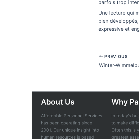
parfois trop inte
Une lecture qui 
bien développés, 
expressive et eng
PREVIOUS
Winter-Wimmelb
About Us
Why Pa
Affordable Personnel Services
In today’s bu
has been operating since
to make diffi
2001. Our unique insight into
Often this is
human resources is based
greatest asse