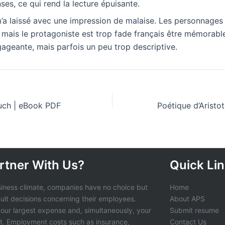
nses, ce qui rend la lecture épuisante.
m’a laissé avec une impression de malaise. Les personnages
mais le protagoniste est trop fade français être mémorable.
ageante, mais parfois un peu trop descriptive.
uch | eBook PDF
rtner With Us?
Quick Li
siness climate, companies have no choice but
Home
cult decisions concerning their employees.
About APS
 your largest expense and, simultaneously, your
Submit resume
t. Employment costs such as insurance,
Contact Us