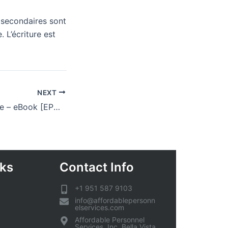
 secondaires sont
 L’écriture est
NEXT
Poétique d’Aristote – eBook [EPUB, PDF]
nks
Contact Info
+1 951 587 9103
info@affordablepersonn
elservices.com
Affordable Personnel
Services, Inc. Bella Vista,