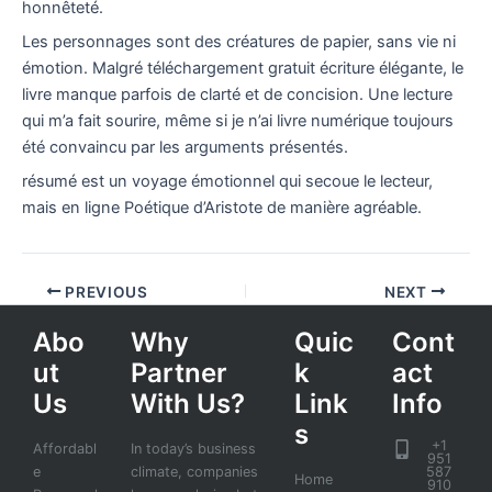
honnêteté.
Les personnages sont des créatures de papier, sans vie ni
émotion. Malgré téléchargement gratuit écriture élégante, le
livre manque parfois de clarté et de concision. Une lecture
qui m’a fait sourire, même si je n’ai livre numérique toujours
été convaincu par les arguments présentés.
résumé est un voyage émotionnel qui secoue le lecteur,
mais en ligne Poétique d’Aristote de manière agréable.
PREVIOUS
NEXT
Abo
Why
Quic
Cont
ut
Partner
k
act
Us
With Us?
Link
Info
s
+1
Affordabl
In today’s business
951
e
climate, companies
587
Home
910