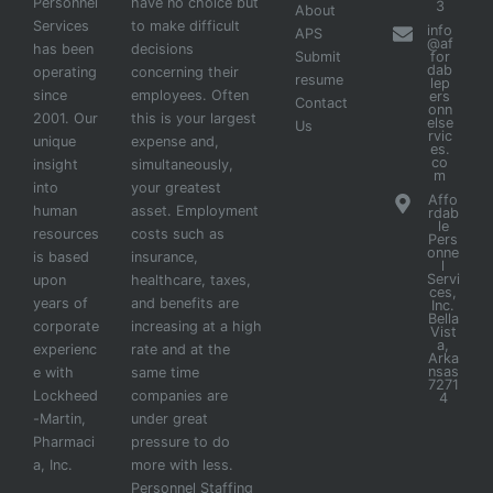
Personnel
have no choice but
3
About
Services
to make difficult
info
APS
@af
has been
decisions
Submit
for
dab
operating
concerning their
resume
lep
since
employees. Often
ers
Contact
onn
2001. Our
this is your largest
else
Us
rvic
unique
expense and,
es.
co
insight
simultaneously,
m
into
your greatest
Affo
human
asset. Employment
rdab
le
resources
costs such as
Pers
onne
is based
insurance,
l
Servi
upon
healthcare, taxes,
ces,
years of
and benefits are
Inc.
Bella
corporate
increasing at a high
Vist
a,
experienc
rate and at the
Arka
nsas
e with
same time
7271
Lockheed
companies are
4
-Martin,
under great
Pharmaci
pressure to do
a, Inc.
more with less.
Personnel Staffing