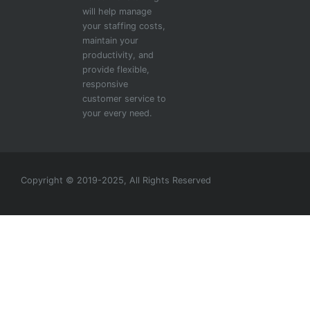
will help manage
your staffing costs,
maintain your
productivity, and
provide flexible,
responsive
customer service to
your every need.
Copyright © 2019-2025, All Rights Reserved