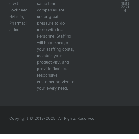
nsas
e with
same time
7271
Lockheed
companies are
4
-Martin,
under great
Pharmaci
pressure to do
a, Inc.
more with less.
Personnel Staffing
will help manage
your staffing costs,
maintain your
productivity, and
provide flexible,
responsive
customer service to
your every need.
Copyright © 2019-2025, All Rights Reserved