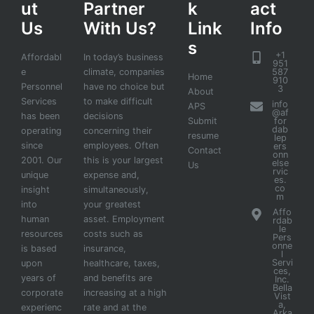
ut
Partner
k
act
Us
With Us?
Link
Info
s
+1
Affordabl
In today’s business
951
e
climate, companies
587
Home
910
Personnel
have no choice but
3
About
Services
to make difficult
info
APS
@af
has been
decisions
Submit
for
dab
operating
concerning their
resume
lep
since
employees. Often
ers
Contact
onn
2001. Our
this is your largest
else
Us
rvic
unique
expense and,
es.
co
insight
simultaneously,
m
into
your greatest
Affo
human
asset. Employment
rdab
le
resources
costs such as
Pers
onne
is based
insurance,
l
Servi
upon
healthcare, taxes,
ces,
years of
and benefits are
Inc.
Bella
corporate
increasing at a high
Vist
a,
experienc
rate and at the
Arka