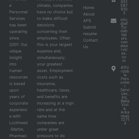
951
e
climate, companies
587
Home
910
Personnel
have no choice but
3
About
Services
to make difficult
info
APS
@af
has been
decisions
Submit
for
dab
operating
concerning their
resume
lep
since
employees. Often
ers
Contact
onn
2001. Our
this is your largest
else
Us
rvic
unique
expense and,
es.
co
insight
simultaneously,
m
into
your greatest
Affo
human
asset. Employment
rdab
le
resources
costs such as
Pers
onne
is based
insurance,
l
Servi
upon
healthcare, taxes,
ces,
years of
and benefits are
Inc.
Bella
corporate
increasing at a high
Vist
a,
experienc
rate and at the
Arka
nsas
e with
same time
7271
Lockheed
companies are
4
-Martin,
under great
Pharmaci
pressure to do