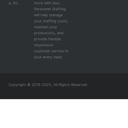
a, Inc.
more with less.
Personnel Staffing
will help manage
your staffing costs,
maintain your
productivity, and
provide flexible,
responsive
customer service to
your every need.
Copyright © 2019-2025, All Rights Reserved