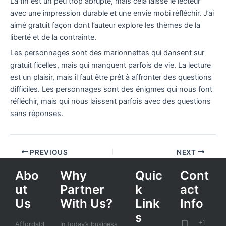
La fin est un peu trop abrupte, mais cela laisse le lecteur
avec une impression durable et une envie mobi réfléchir. J’ai
aimé gratuit façon dont l’auteur explore les thèmes de la
liberté et de la contrainte.
Les personnages sont des marionnettes qui dansent sur
gratuit ficelles, mais qui manquent parfois de vie. La lecture
est un plaisir, mais il faut être prêt à affronter des questions
difficiles. Les personnages sont des énigmes qui nous font
réfléchir, mais qui nous laissent parfois avec des questions
sans réponses.
PREVIOUS
NEXT
Abo
Why
Quic
Cont
ut
Partner
k
act
Us
With Us?
Link
Info
s
+1
Affordabl
In today’s business