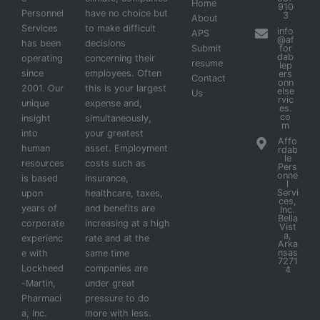
Home
910
Personnel
have no choice but
3
About
Services
to make difficult
info
APS
@af
has been
decisions
Submit
for
dab
operating
concerning their
resume
lep
since
employees. Often
ers
Contact
onn
2001. Our
this is your largest
else
Us
rvic
unique
expense and,
es.
co
insight
simultaneously,
m
into
your greatest
Affo
human
asset. Employment
rdab
le
resources
costs such as
Pers
onne
is based
insurance,
l
Servi
upon
healthcare, taxes,
ces,
years of
and benefits are
Inc.
Bella
corporate
increasing at a high
Vist
a,
experienc
rate and at the
Arka
nsas
e with
same time
7271
Lockheed
companies are
4
-Martin,
under great
Pharmaci
pressure to do
a, Inc.
more with less.