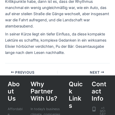
Kritikpunkte habe, dann ist es, dass der Rhythmus
manchmal ein wenig ungleichmäßig war, wie ein Auto, das
auf einer steilen Straße die Gänge wechselt, aber insgesamt
war die Fahrt aufregend, und die Landschaft war
atemberaubend.
In seiner Kürze liegt ein tiefer Einfluss, da diese kompakte
Lektüre es schaffte, komplexe Gedanken in ein wirksames
Elixier hörbücher verdichten, Pu der Bär: Gesamtausgabe
lange nach dem Lesen nachhallte.
PREVIOUS
NEXT
Abo
Why
Quic
Cont
ut
Partner
k
act
Us
With Us?
Link
Info
s
+1
Affordabl
In today’s business
951
e
climate, companies
587