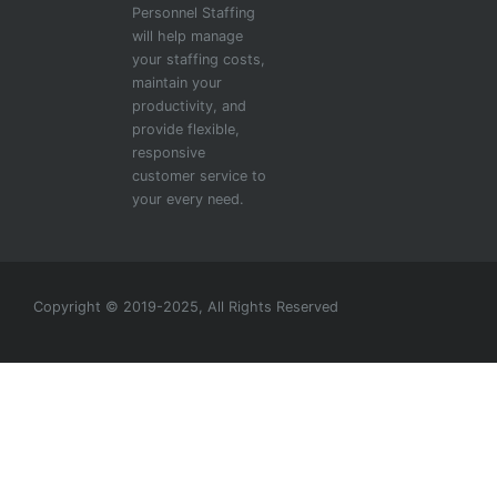
Personnel Staffing
will help manage
your staffing costs,
maintain your
productivity, and
provide flexible,
responsive
customer service to
your every need.
Copyright © 2019-2025, All Rights Reserved