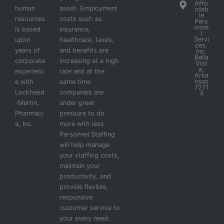
Affo
human
asset. Employment
rdab
le
resources
costs such as
Pers
onne
is based
insurance,
l
Servi
upon
healthcare, taxes,
ces,
years of
and benefits are
Inc.
Bella
corporate
increasing at a high
Vist
a,
experienc
rate and at the
Arka
nsas
e with
same time
7271
Lockheed
companies are
4
-Martin,
under great
Pharmaci
pressure to do
a, Inc.
more with less.
Personnel Staffing
will help manage
your staffing costs,
maintain your
productivity, and
provide flexible,
responsive
customer service to
your every need.