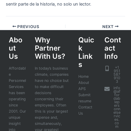
sentir parte de la historia, no solo un lector.
PREVIOUS
NEXT
Abo
Why
Quic
Cont
ut
Partner
k
act
Us
With Us?
Link
Info
s
+1
Affordabl
In today’s business
951
e
climate, companies
587
Home
910
Personnel
have no choice but
3
About
Services
to make difficult
info
APS
@af
has been
decisions
Submit
for
dab
operating
concerning their
resume
lep
since
employees. Often
ers
Contact
onn
2001. Our
this is your largest
else
Us
rvic
unique
expense and,
es.
co
insight
simultaneously,
m
into
your greatest