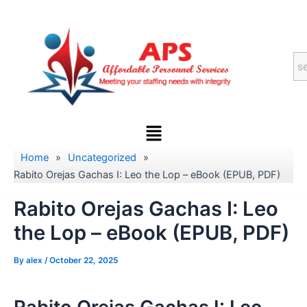
Skip
to
content
Menu
Home
»
Uncategorized
»
Rabito Orejas Gachas I: Leo the Lop – eBook (EPUB, PDF)
Rabito Orejas Gachas I: Leo
the Lop – eBook (EPUB, PDF)
By
alex
/
October 22, 2025