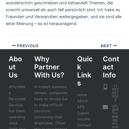
wunderschön geschrieben und behandelt Themen, die
sowohl universell als auch tief persönlich sind. Ich habe es
Freunden und Verwandten weitergegeben, und sie sind alle
einer Meinung – es ist herausragend.
PREVIOUS
NEXT
Abo
Why
Quic
Cont
ut
Partner
k
act
Us
With Us?
Link
Info
s
+1
Affordabl
In today’s business
951
e
climate, companies
587
Home
910
Personnel
have no choice but
3
About
Services
to make difficult
info
APS
@af
has been
decisions
Submit
for
dab
operating
concerning their
resume
lep
since
employees. Often
ers
Contact
onn