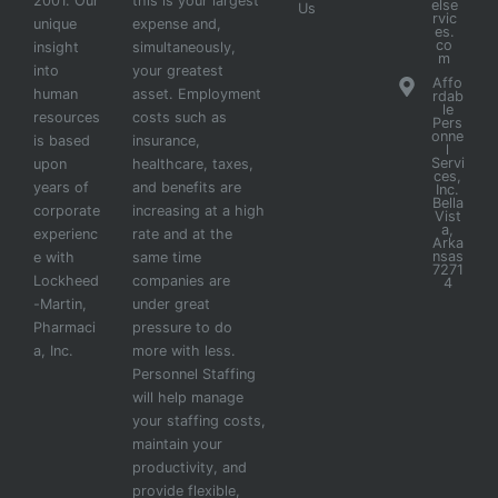
2001. Our
this is your largest
else
Us
rvic
unique
expense and,
es.
co
insight
simultaneously,
m
into
your greatest
Affo
human
asset. Employment
rdab
le
resources
costs such as
Pers
onne
is based
insurance,
l
Servi
upon
healthcare, taxes,
ces,
years of
and benefits are
Inc.
Bella
corporate
increasing at a high
Vist
a,
experienc
rate and at the
Arka
nsas
e with
same time
7271
Lockheed
companies are
4
-Martin,
under great
Pharmaci
pressure to do
a, Inc.
more with less.
Personnel Staffing
will help manage
your staffing costs,
maintain your
productivity, and
provide flexible,